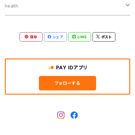
スキンケア
health
ボディケア
健康食品
保存
シェア
LINE
ポスト
ベビースキンケア
ドリンク
ヘアケア
お菓子
PAY IDアプリ
その他
離乳食・こどもお菓子
フォローする
オイル
その他食品