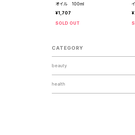
オイル 100ml
イ
¥1,707
¥
SOLD OUT
S
CATEGORY
beauty
スキンケア
health
ボディケア
健康食品
ベビースキンケア
ドリンク