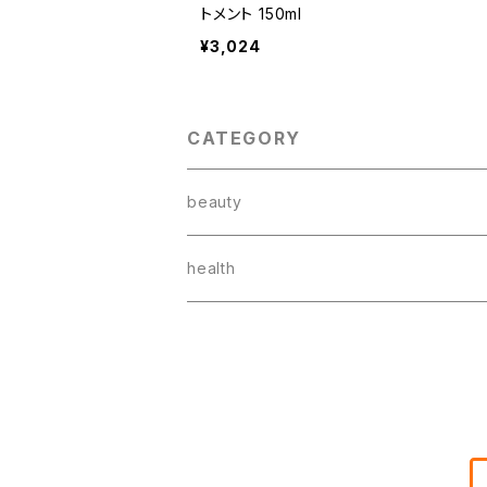
トメント 150ml
¥3,024
CATEGORY
beauty
スキンケア
health
ボディケア
健康食品
ベビースキンケア
ドリンク
ヘアケア
お菓子