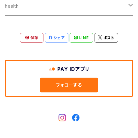
スキンケア
health
ボディケア
健康食品
保存
シェア
LINE
ポスト
ベビースキンケア
ドリンク
ヘアケア
お菓子
PAY IDアプリ
その他
離乳食・こどもお菓子
フォローする
オイル
その他食品