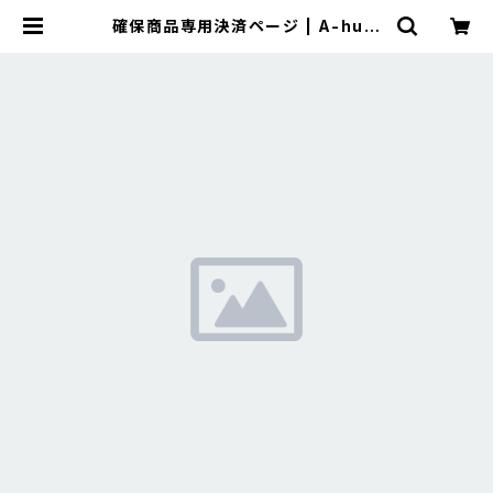
確保商品専用決済ページ | A-hum
marche あうんまるしぇ