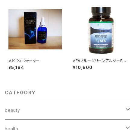
メビウスウォーター
AFAブルーグリーンアルジーE3
Live 【オリジナル カプセル】60
¥5,184
¥10,800
粒
CATEGORY
beauty
スキンケア
health